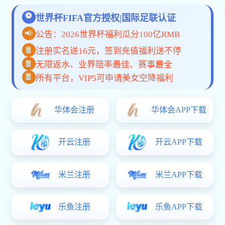
手机App
网页版
基德欲升篮球运营总裁遭杜蒙拒绝
哈里森被炒后管理层动荡
2026-07-10 04:43
45 次阅读
首页
/
体育热讯
本文将围绕“基德欲升篮球运营总裁遭杜蒙拒绝，哈里