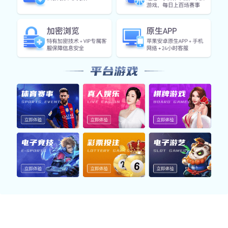
2、杜蒙拒绝背后的考量
虽然基德具有丰富的人脉资源和实战经验，但杜蒙作
为球队现任总经理，对基德的请求进行了坚决拒绝。
这一决定表面上看似乎是出于对团队稳定性的保护，
但实际上其中蕴含着深厚的战略考量。杜蒙担心，如
果基德获得过多权力，会对现有管理架构造成冲击，
从而导致潜在的不稳定因素。
此外，杜蒙可能认为目前球队体系运行良好，不需要
进行大幅度调整。尽管他认可基德在场上的贡献，但
却不完全信任其在管理层面的能力。在此情况下，保
持现有管理模式是确保球队正常运作的一种措施，这
也反映出杜蒙较为保守的一面。
这种拒绝不仅使得基德感到失落，也引发了外界对于