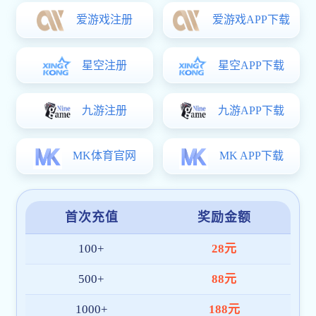
森被炒后管理层动荡”这一话题进行深入探讨。首先，
从基德的背景及其在球队中的表现入手，分析他为何
希望晋升为篮球运营总裁；其次，探讨杜蒙拒绝基德
请求的原因，以及这对球队管理层的影响；接着，详
细回顾哈里森被炒事件的前因后果，并讨论管理层因
此产生的动荡局面；最后，总结这些事件对球队未来
发展的潜在影响。通过多角度分析，我们能够更好地
理解当前球队内外部环境的复杂性和变化。
1、基德渴望晋升原因
贾森·基德作为一名杰出的NBA球员，在退役后迅速转
型为教练，并取得了相当不俗的成绩。他在执教生涯
中展现出的战术眼光和领导能力，使得他受到不少球
迷和媒体的关注，因此他希望能进一步提升自己的职